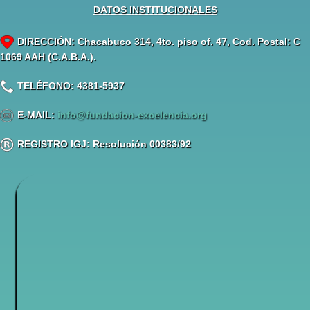
DATOS INSTITUCIONALES
DIRECCIÓN: Chacabuco 314, 4to. piso of. 47, Cod. Postal: C
1069 AAH (C.A.B.A.).
TELÉFONO: 4381-5937
E-MAIL:
info@fundacion-excelencia.org
REGISTRO IGJ: Resolución 00383/92