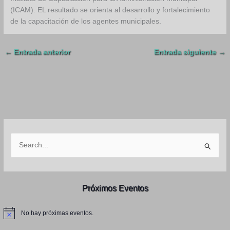
(ICAM). EL resultado se orienta al desarrollo y fortalecimiento
de la capacitación de los agentes municipales.
←
Entrada anterior
Entrada siguiente
→
B
u
s
c
Próximos Eventos
a
r
No hay próximas eventos.
N
p
o