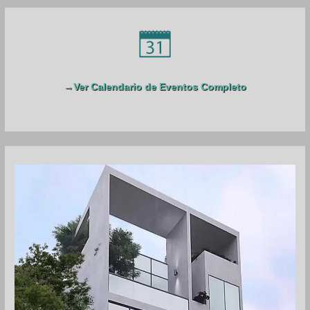
t
o
i
c
r
e
:
→Ver Calendario de Eventos Completo