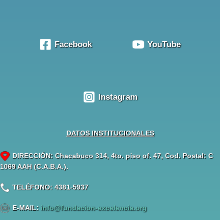
Facebook
YouTube
Instagram
DATOS INSTITUCIONALES
DIRECCIÓN: Chacabuco 314, 4to. piso of. 47, Cod. Postal: C
1069 AAH (C.A.B.A.).
TELÉFONO: 4381-5937
E-MAIL:
info@fundacion-excelencia.org