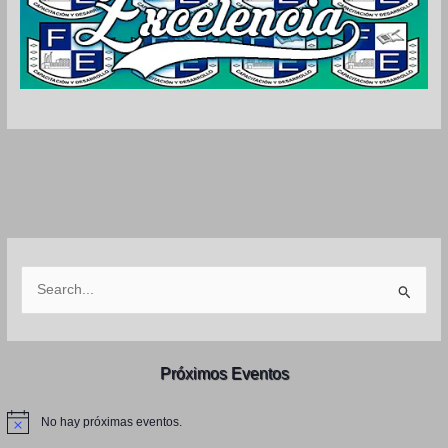
B
u
s
c
Próximos Eventos
a
r
No hay próximas eventos.
N
p
o