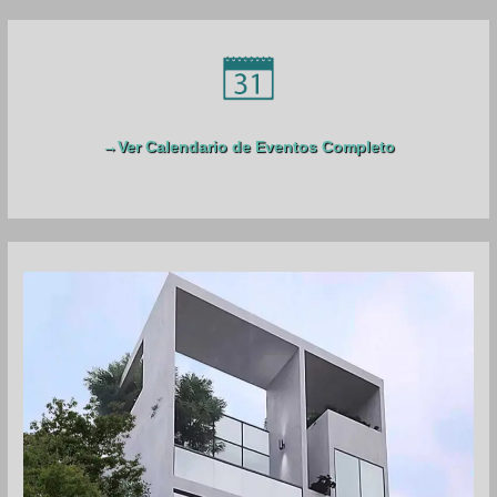
t
o
i
c
r
e
:
→Ver Calendario de Eventos Completo