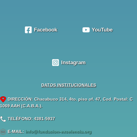
Facebook
YouTube
Instagram
DATOS INSTITUCIONALES
DIRECCIÓN: Chacabuco 314, 4to. piso of. 47, Cod. Postal: C
1069 AAH (C.A.B.A.).
TELÉFONO: 4381-5937
E-MAIL:
info@fundacion-excelencia.org