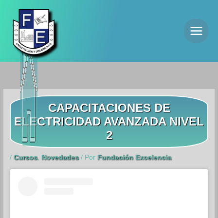
Ir
al
contenido
CAPACITACIONES DE
ELECTRICIDAD AVANZADA NIVEL
2
/
Cursos
,
Novedades
/ Por
Fundación Excelencia