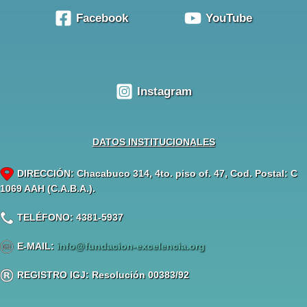
Facebook
YouTube
Instagram
DATOS INSTITUCIONALES
DIRECCIÓN: Chacabuco 314, 4to. piso of. 47, Cod. Postal: C
1069 AAH (C.A.B.A.).
TELÉFONO: 4381-5937
E-MAIL:
info@fundacion-excelencia.org
REGISTRO IGJ: Resolución 00383/92