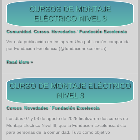
CURSOS DE MONTAJE
ELÉCTRICO NIVEL 3
Comunidad
,
Cursos
,
Novedades
/
Fundación Excelencia
Ver esta publicación en Instagram Una publicación compartida
por Fundación Excelencia (@fundacionexcelencia)
CURSOS
Read More »
DE
MONTAJE
ELÉCTRICO
CURSO DE MONTAJE ELÉCTRICO
NIVEL
NIVEL 3
3
Cursos
,
Novedades
/
Fundación Excelencia
Los días 07 y 08 de agosto de 2025 finalizaron dos cursos de
Montaje Eléctrico Nivel III, que la Fundación Excelencia dictó
para personas de la comunidad. Tuvo como objetivo