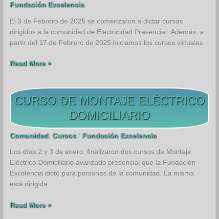
Fundación Excelencia
El 3 de Febrero de 2025 se comenzaron a dictar cursos
dirigidos a la comunidad de Electricidad Presencial. Además, a
partir del 17 de Febrero de 2025 iniciamos los cursos virtuales
CURSOS
Read More »
DE
ELECTRICIDAD
DIRIGIDOS
CURSO DE MONTAJE ELÉCTRICO
A
DOMICILIARIO
LA
COMUNIDAD
Comunidad
,
Cursos
/
Fundación Excelencia
2025
Los días 2 y 3 de enero, finalizaron dos cursos de Montaje
Eléctrico Domiciliario avanzado presencial que la Fundación
Excelencia dictó para personas de la comunidad. La misma
está dirigida
CURSO
Read More »
DE