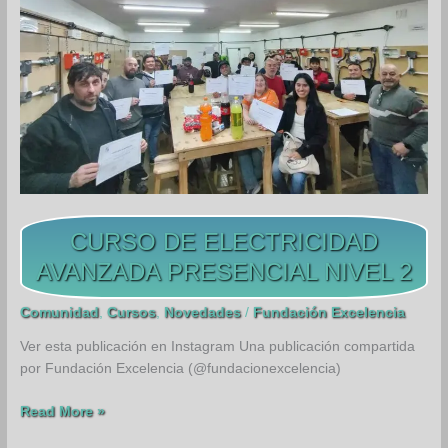
DE
PANELES
FOTOVOLTAICOS
CURSO DE ELECTRICIDAD
AVANZADA PRESENCIAL NIVEL 2
Comunidad
,
Cursos
,
Novedades
/
Fundación Excelencia
Ver esta publicación en Instagram Una publicación compartida
por Fundación Excelencia (@fundacionexcelencia)
CURSO
Read More »
DE