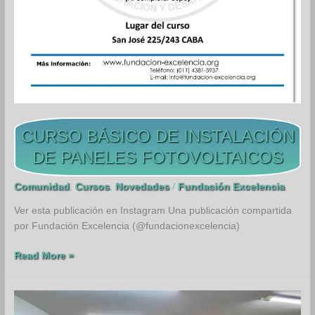
CURSO BÁSICO DE INSTALACIÓN
DE PANELES FOTOVOLTAICOS
Comunidad
,
Cursos
,
Novedades
/
Fundación Excelencia
Ver esta publicación en Instagram Una publicación compartida
por Fundación Excelencia (@fundacionexcelencia)
CURSO
Read More »
BÁSICO
DE
INSTALACIÓN