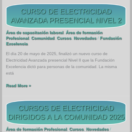
ELECTRICIDAD
AVANZADA
CURSO DE ELECTRICIDAD
PRESENCIAL
AVANZADA PRESENCIAL NIVEL 2
NIVEL
2
Área de capacitación laboral
,
Área de formación
Profesional
,
Comunidad
,
Cursos
,
Novedades
/
Fundación
Excelencia
El día 20 de mayo de 2025, finalizó un nuevo curso de
Electricidad Avanzada presencial Nivel II que la Fundación
Excelencia dictó para personas de la comunidad. La misma
está
CURSO
Read More »
DE
ELECTRICIDAD
AVANZADA
CURSOS DE ELECTRICIDAD
PRESENCIAL
DIRIGIDOS A LA COMUNIDAD 2025
NIVEL
2
Área de formación Profesional
,
Cursos
,
Novedades
/