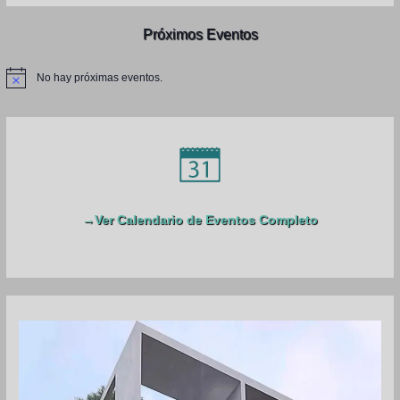
c
Próximos Eventos
a
r
No hay próximas eventos.
N
p
o
t
o
i
c
r
e
:
→Ver Calendario de Eventos Completo