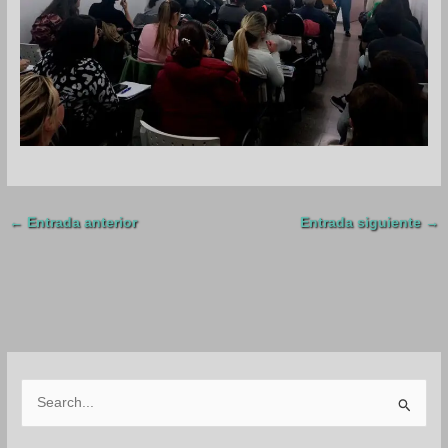
←
Entrada anterior
Entrada siguiente
→
B
u
s