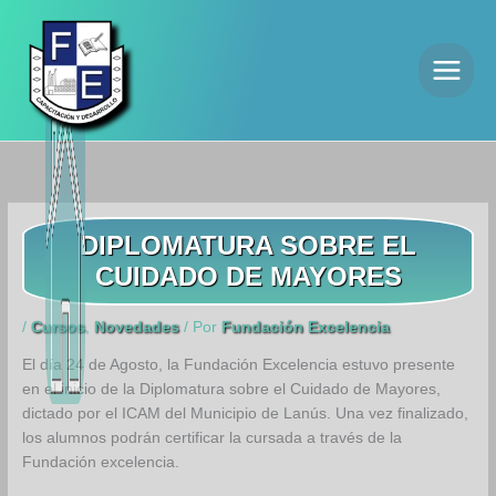
Ir
al
contenido
DIPLOMATURA SOBRE EL
CUIDADO DE MAYORES
/
Cursos
,
Novedades
/ Por
Fundación Excelencia
El día 24 de Agosto, la Fundación Excelencia estuvo presente
en el inicio de la Diplomatura sobre el Cuidado de Mayores,
dictado por el ICAM del Municipio de Lanús. Una vez finalizado,
los alumnos podrán certificar la cursada a través de la
Fundación excelencia.