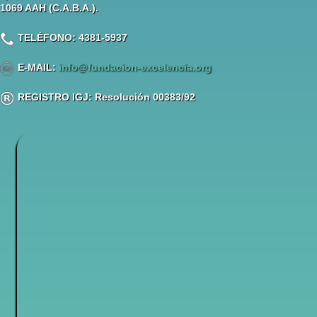
1069 AAH (C.A.B.A.).
TELÉFONO: 4381-5937
E-MAIL:
info@fundacion-excelencia.org
REGISTRO IGJ: Resolución 00383/92