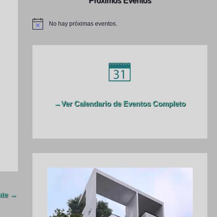
Próximos Eventos
a
r
No hay próximas eventos.
N
p
o
t
o
i
c
r
e
:
→Ver Calendario de Eventos Completo
nte
→