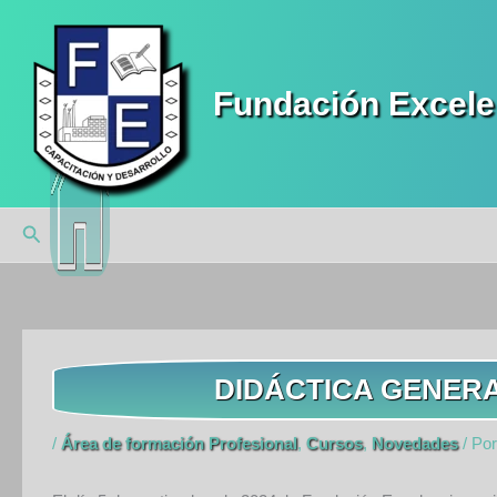
Ir
al
contenido
Fundación Excele
Buscar
DIDÁCTICA GENER
/
Área de formación Profesional
,
Cursos
,
Novedades
/ Po